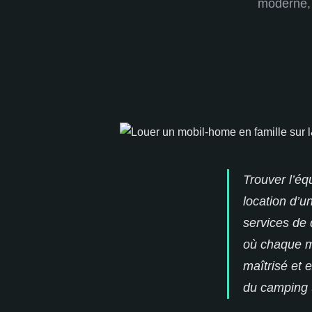
moderne, 
Trouver l’équ
location d’u
services de 
où chaque m
maîtrisé et 
du camping S