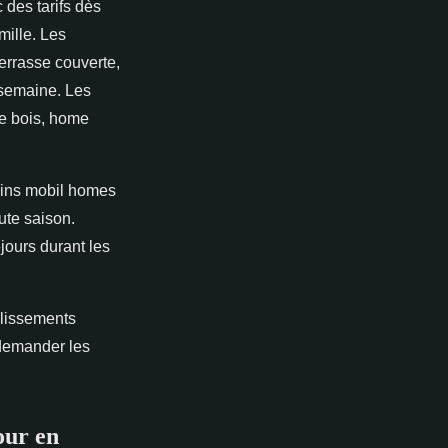
des tarifs dès
mille. Les
errasse couverte,
semaine. Les
e bois, home
tains mobil homes
ute saison.
jours durant les
blissements
 demander les
our en