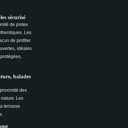
les sécurisé
imité de pistes
uthentiques. Les
cun de profiter
uvertes, idéales
 protégées,
nature, balades
 proximité des
 nature. Les
a terrasse
s.
home