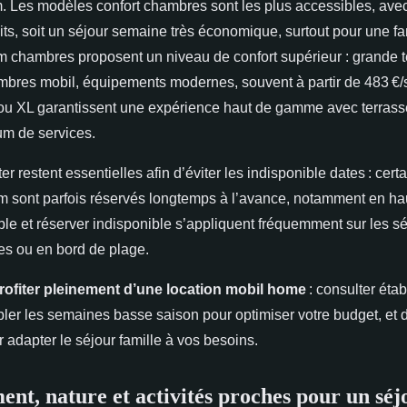
. Les modèles confort chambres sont les plus accessibles, avec 
its, soit un séjour semaine très économique, surtout pour une fa
m chambres proposent un niveau de confort supérieur : grande t
res mobil, équipements modernes, souvent à partir de 483 €/
u XL garantissent une expérience haut de gamme avec terrass
um de services.
er restent essentielles afin d’éviter les indisponible dates : cer
 sont parfois réservés longtemps à l’avance, notamment en ha
le et réserver indisponible s’appliquent fréquemment sur les sé
es ou en bord de plage.
rofiter pleinement d’une location mobil home
: consulter éta
bler les semaines basse saison pour optimiser votre budget, et
r adapter le séjour famille à vos besoins.
nt, nature et activités proches pour un séj