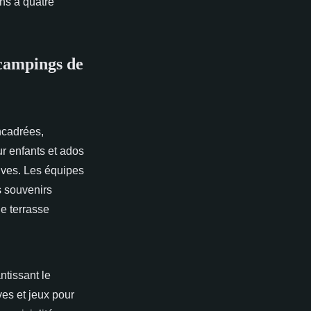
ns à quatre
 campings de
ncadrées,
r enfants et ados
rtives. Les équipes
s souvenirs
e terrasse
ntissant le
ves et jeux pour