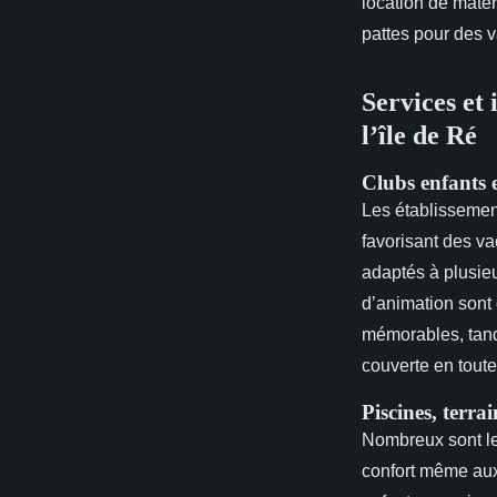
location de maté
pattes pour des v
Services et 
l’île de Ré
Clubs enfants 
Les établisseme
favorisant des v
adaptés à plusieur
d’animation sont 
mémorables, tand
couverte en toute 
Piscines, terra
Nombreux sont les
confort même aux 