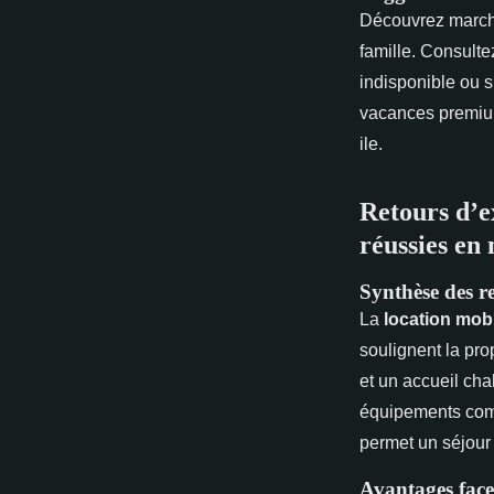
Découvrez marchés
famille. Consulte
indisponible ou s
vacances premium
ile.
Retours d’ex
réussies en
Synthèse des re
La
location mob
soulignent la pr
et un accueil ch
équipements compl
permet un séjour
Avantages face