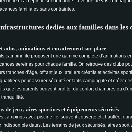
riel bébé et acceptent, sur demande, la venue de vos compagno
acances familiales sans contraintes.
infrastructures dédiés aux familles dans les
et ados, animations et encadrement sur place
nts camping ile proposent une gamme complète d’animations e
acances sereines pour chaque famille. On retrouve des clubs pou
s tranches d’âge, offrant jeux, ateliers créatifs et activités spo
qualifiées pour assurer sécurité enfants camping ile et créer de
is que les parents peuvent profiter du confort chambres ou d’un
tranquillité.
ins de jeux, aires sportives et équipements sécurisés
 campings avec piscine ile, souvent couverte et chauffée, gara
indisponible dates. Les terrains de jeux sécurisés, aires sporti