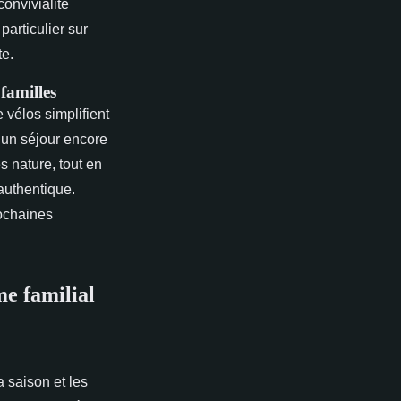
convivialité
articulier sur
te.
 familles
 vélos simplifient
 un séjour encore
 nature, tout en
authentique.
rochaines
me familial
 saison et les