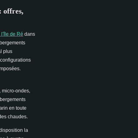
 offres,
l'île de Ré
dans
ébergements
l plus
 configurations
omposées.
, micro-ondes,
 hébergements
arin en toute
iodes chaudes.
isposition la