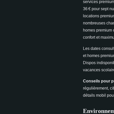
services premium
36 € pour sept nu
locations premiu
nombreuses chamb
homes premium o
confort et maxim
Les dates consult
et homes premium
Dispos indisponib
vacances scolair
Conseils pour p
régulièrement, ci
détails mobil pou
Environneme