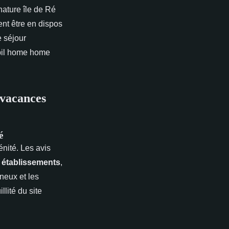
nature île de Ré
ent être en dispos
e séjour
bil home home
 vacances
é
énité. Les avis
s
établissements
,
neux et les
lité du site