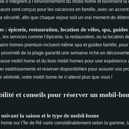
le s’intègrent à l’environnement du mobil home et favorisent la 
paces sont conçus pour les vacances en famille, avec un accent p
t la sécurité, afin que chaque sejour soit un vrai moment de déten
s : épicerie, restauration, location de vélos, spa, guides
, les services comme l’épicerie, la restauration, ou la location de
rtains homes premium incluent même spa et guides famille, pour
proximité de la plage garantit une semaine riche en découvertes
terrasse mobil home et du bois mobil homes pour une expérience 
r etablissements et reserver disponibilites pour assurer vos p
 sérénité, votre mobil home ile n’attend plus que vous !
ibilité et conseils pour réserver un mobil-ho
 suivant la saison et le type de mobil-home
 home sur l’île de Ré varie considérablement selon la gamme, la