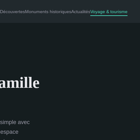
Découvertes
Monuments historiques
Actualités
Voyage & tourisme
amille
t simple avec
n espace