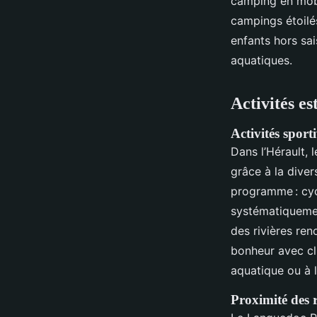
camping en mob
campings étoilés
enfants hors sai
aquatiques.
Activités es
Activités spor
Dans l’Hérault,
grâce à la diver
programme : cyc
systématiquemen
des rivières re
bonheur avec clu
aquatique ou à l
Proximité des r