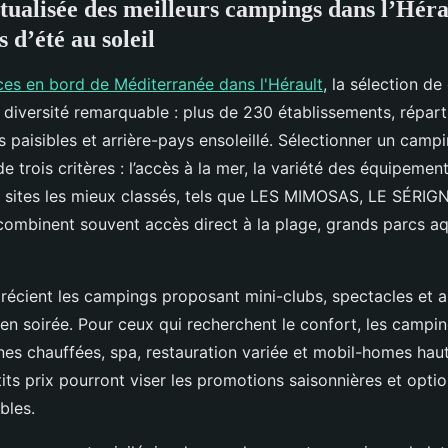
ctualisée des meilleurs campings dans l’Hér
 d’été au soleil
es en bord de Méditerranée dans l'Hérault
, la sélection d
e diversité remarquable : plus de 230 établissements,
répart
s paisibles et arrière-pays ensoleillé. Sélectionner un cam
e trois critères : l’accès à la mer, la variété des équipement
es sites les mieux classés, tels que LES MIMOSAS, LE SÉR
mbinent souvent accès direct à la plage, grands parcs aq
précient les campings proposant mini-clubs, spectacles et 
n soirée. Pour ceux qui recherchent le confort, les camping
nes chauffées, spa, restauration variée et mobil-homes ha
ts prix pourront viser les promotions saisonnières et opti
bles.