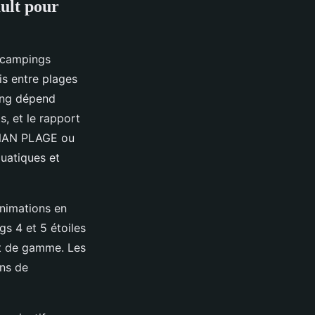
ault pour
e campings
is entre plages
ping dépend
s, et le rapport
IGNAN PLAGE ou
uatiques et
animations en
s 4 et 5 étoiles
ut de gamme. Les
ons de