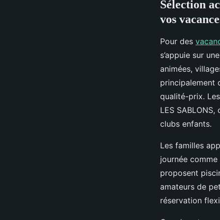
Sélection a
vos vacances
Pour des
vacanc
s’appuie sur un
animées, village
principalement d
qualité-prix. L
LES SABLONS, co
clubs enfants.
Les familles ap
journée comme e
proposent pisci
amateurs de peti
réservation flexi