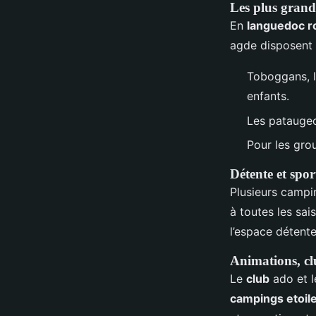
Les plus grands
En
languedoc ro
agde disposent 
Toboggans, la
enfants.
Les pataugeoi
Pour les grou
Détente et spor
Plusieurs campi
à toutes les sai
l’espace détent
Animations, clu
Le
club
ado et l
campings etoil