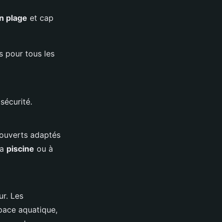
n plage
et cap
s pour tous les
 sécurité.
couverts adaptés
la
piscine
ou à
ur. Les
space aquatique,