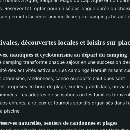
il homes à Agde, Sérignan Plage ou Cap Agde et comparez
. Réserver tôt, opter pour un séjour longue durée ou choisi
son permet d’accéder aux meilleurs prix campings herault et
tivales, découvertes locales et loisirs sur pla
tives, nautiques et cyclotourisme au départ du camping
 le camping transforme chaque séjour en une succession d’e
sité des activités estivales. Les campings Herault misent su
lotourisme, randonnées, canoë ou sports nautiques sont
t proposés en bord de plage, sur les grands lacs, ou via u
nommées. Les adeptes de sensations ou les familles trouvent
bs enfants, aire jeux et tournois sportifs organisés dans l
a piscine.
éserves naturelles, sentiers de randonnée et plages