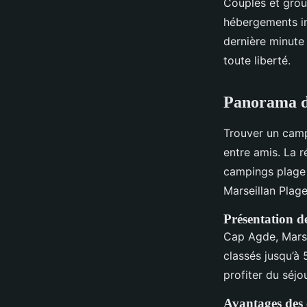
Couples et grou
hébergements ins
dernière minute
toute liberté.
Panorama de
Trouver un camp
entre amis. La 
campings plage 
Marseillan Plag
Présentation de
Cap Agde, Marse
classés jusqu’à 
profiter du séjo
Avantages des 