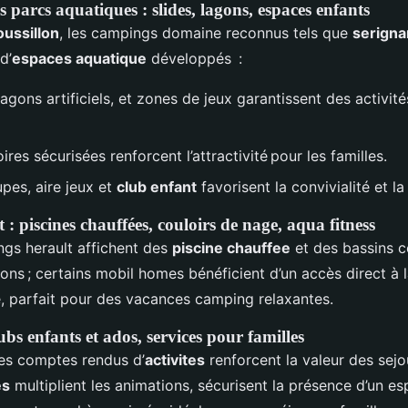
 parcs aquatiques : slides, lagons, espaces enfants
ussillon
, les campings domaine reconnus tels que
serigna
d’
espaces aquatique
développés :
gons artificiels, et zones de jeux garantissent des activité
res sécurisées renforcent l’attractivité pour les familles.
pes, aire jeux et
club enfant
favorisent la convivialité et la
t : piscines chauffées, couloirs de nage, aqua fitness
ngs herault affichent des
piscine chauffee
et des bassins 
sons ; certains mobil homes bénéficient d’un accès direct à 
e, parfait pour des vacances camping relaxantes.
bs enfants et ados, services pour familles
es comptes rendus d’
activites
renforcent la valeur des sejo
es
multiplient les animations, sécurisent la présence d’un e