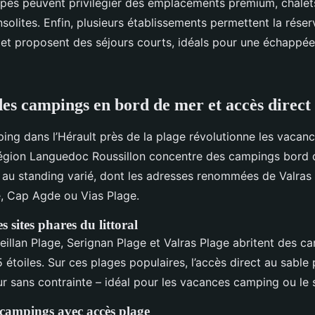
pes peuvent privilégier des emplacements premium, chalets
olites. Enfin, plusieurs établissements permettent la réserv
 et proposent des séjours courts, idéals pour une échappée 
s campings en bord de mer et accès direct
ing dans l’Hérault près de la plage révolutionne les vacanc
région Languedoc Roussillon concentre des campings bord 
au standing varié, dont les adresses renommées de Valras 
e, Cap Agde ou Vias Plage.
s sites phares du littoral
illan Plage, Serignan Plage et Valras Plage abritent des c
5 étoiles. Sur ces plages populaires, l’accès direct au sable
ur sans contrainte – idéal pour les vacances camping ou le 
campings avec accès plage