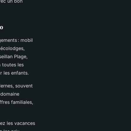
vec un bon
co
gements : mobil
 écolodges,
eillan Plage,
 toutes les
 les enfants.
ernes, souvent
g domaine
fres familiales,
lez les vacances