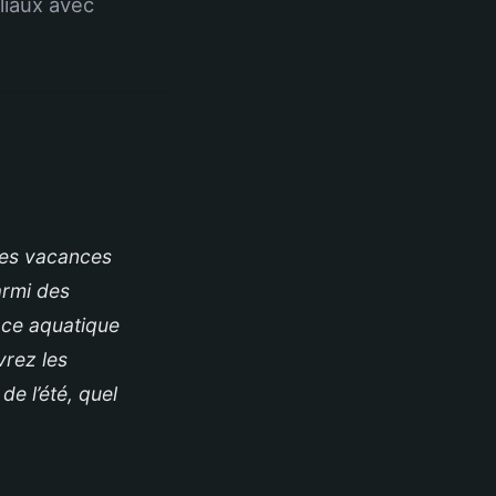
liaux avec
des vacances
armi des
ace aquatique
rez les
de l’été, quel