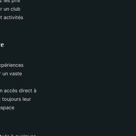
 les prix
r un club
 activités
ce
xpériences
r un vaste
n accès direct à
 toujours leur
’espace