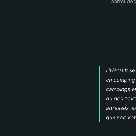
parmi des
L’Hérault s
en camping r
campings en
ou des havr
adresses les
que soit vot