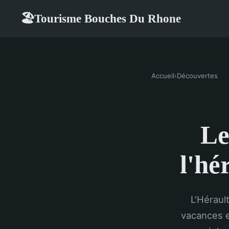
Tourisme Bouches Du Rhone
🏖
Accueil
›
Découvertes
Le
l'hé
L'Héraul
vacances e