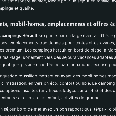
 une atmosphère animée, idéale pour un séjour en famille, a
ampings
et qualité.
s, mobil-homes, emplacements et offres é
s campings Hérault
s’exprime par un large éventail d’héber
pés, emplacements traditionnels pour tentes et caravanes,
ges premium. Les campings herault en bord de plage, à Mars
lras Plage, s’orientent vers des séjours vacances adaptés à
aquatique, piscine chauffée ou parc aquatique sécurisé pour
nguedoc roussillon mettent en avant des mobil homes mod
t climatisation, en version éco, confort ou luxe. Le campin
s options insolites (tiny house, lodges sur pilotis) et des of
 enfants : aire jeux, club enfant, activités de groupe.
un séjour bord de mer avec un bon rapport qualité/prix, cib