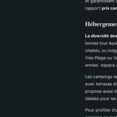
et garantissent
rapport
prix c
Hébergement
La diversité de
homes tout équi
chalets, ou lod
Vias Plage ou Va
envies : espace 
Les campings la
avec terrasse e
propose aussi de
idéales pour les
Pour profiter d’