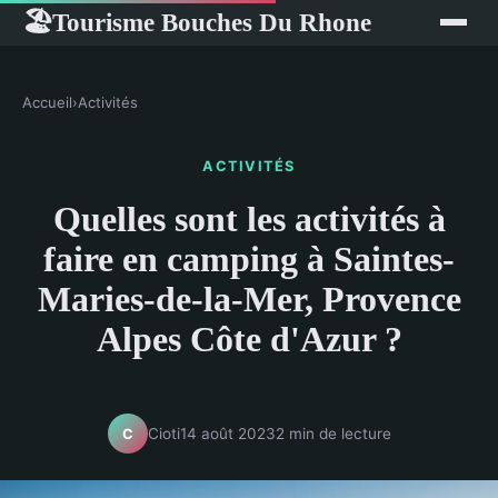
Tourisme Bouches Du Rhone
🏖
Accueil
›
Activités
ACTIVITÉS
Quelles sont les activités à
faire en camping à Saintes-
Maries-de-la-Mer, Provence
Alpes Côte d'Azur ?
Cioti
14 août 2023
2 min de lecture
C